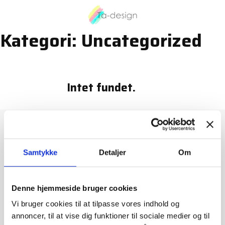
Spring til hovedindhold
Spring til sidefod
Kategori:
Uncategorized
Intet fundet.
Maler Hellerup
|
Maler Holte
|
Maler Gentofte
|
Maler
Samtykke
Detaljer
Om
Virum
|
Maler Birkerød
Denne hjemmeside bruger cookies
TA Design
Vi bruger cookies til at tilpasse vores indhold og
annoncer, til at vise dig funktioner til sociale medier og til