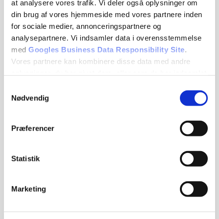
at analysere vores trafik. Vi deler også oplysninger om
Vi giver kontoret eller boligen nyt liv. Du får
din brug af vores hjemmeside med vores partnere inden
topprofessionel rådgivning og et gratis, uforpligtende
for sociale medier, annonceringspartnere og
tilbud.
analysepartnere. Vi indsamler data i overensstemmelse
med
Googles Business Data Responsibility Site
.
Se Cookies- & Privatlivspolitik
her
Vores partnere kan kombinere disse data med andre
oplysninger, du har givet dem, eller som de har indsamlet
Kontakt
fra din brug af deres tjenester.
Samtykkevalg
Telefon: 40 43 33 34
Nødvendig
tadesign97@gmail.com
Se Cookie & Privatlivspolitik
her
Præferencer
Bernstorffsvej 79, 2900 Hellerup
CVR: 15628499
Statistik
Links
Privat
Marketing
Erhverv
Projekter
Om os